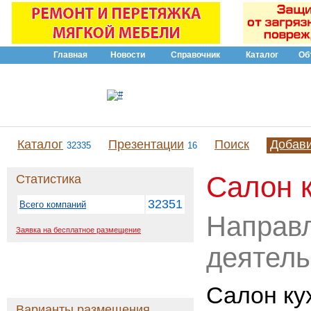
Главная
Новости
Справочник
Каталог
Об
Каталог
Презентации
Поиск
Добав
32335
16
Салон к
Статистика
32351
Всего компаний
Направ
Заявка на бесплатное размещение
деятель
Салон кух
Варианты размещения