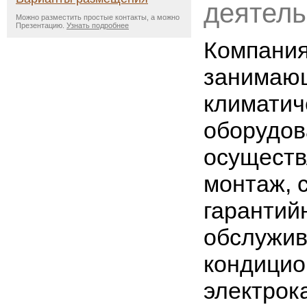
деятель
Можно разместить простые контакты, а можно
Презентацию.
Узнать подробнее
Компания
занимаю
климатич
оборудов
осуществ
монтаж, 
гарантий
обслужи
кондицио
электрок