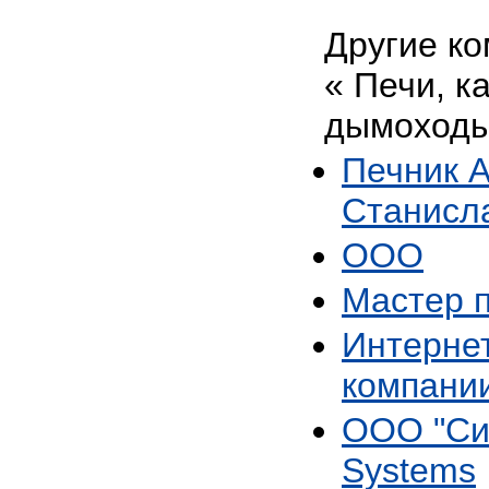
Другие ко
« Печи, к
дымоходы
Печник 
Станисл
ООО
Мастер 
Интерне
компани
ООО "Си
Systems