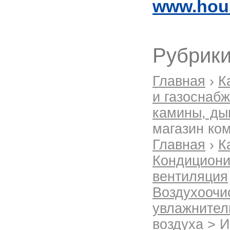
www.hou
Рубрики
Главная
›
К
и газоснаб
камины, д
магазин ко
Главная
›
К
Кондициони
вентиляция
Воздухоочи
увлажнител
воздуха
> И