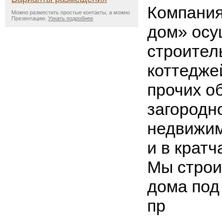
Компания
Можно разместить простые контакты, а можно
Презентацию.
Узнать подробнее
дом» осу
строител
коттеджей
прочих о
загородн
недвижим
и в кратч
Мы строи
дома под
пр