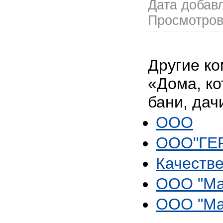
Дата добав
Просмотро
Другие ко
«Дома, ко
бани, дач
ООО
ООО"ГЕ
Качеств
OOO "Ма
OOO "Ма