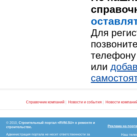
справоч
оставлят
Для реги
позвоните
телефону 
или
добав
самостоя
Справочник компаний
|
Новости и события
|
Новости компани
© 2010,
Строительный портал «RVM.SU» о ремонте и
Реклама на порт
строительстве.
Администрация портала не несет ответственности за
Наш телеф