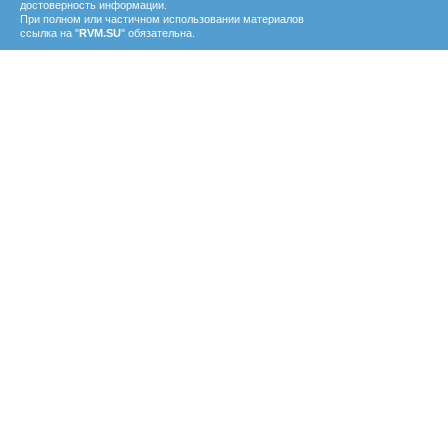
достоверность информации.
При полном или частичном использовании материалов
ссылка на "
RVM.SU
" обязательна.