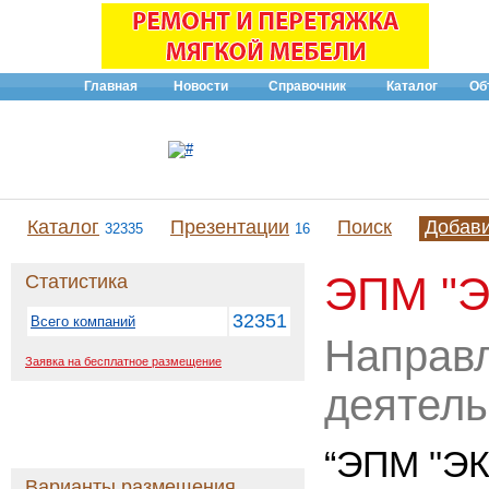
Главная
Новости
Справочник
Каталог
Об
Каталог
Презентации
Поиск
Добав
32335
16
ЭПМ "
Статистика
32351
Всего компаний
Направ
Заявка на бесплатное размещение
деятель
“ЭПМ "Э
Варианты размещения