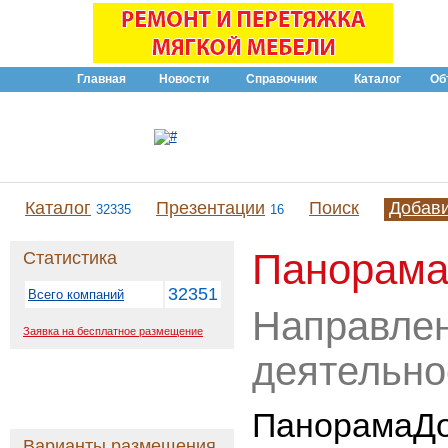
Главная
Новости
Справочник
Каталог
Об
Каталог
Презентации
Поиск
Добав
32335
16
Панорам
Статистика
32351
Всего компаний
Направле
Заявка на бесплатное размещение
деятельно
ПанорамаДо
Варианты размещения