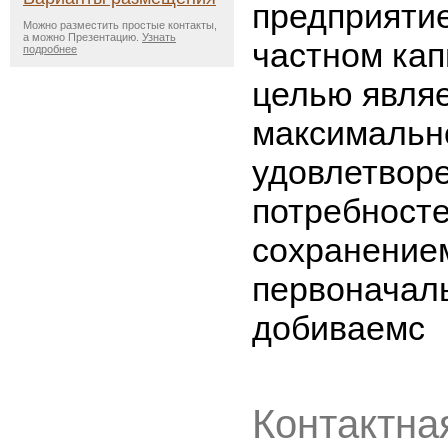
предприятие
Можно разместить простые контакты,
а можно Презентацию.
Узнать
частном ка
подробнее
целью явля
максимальн
удовлетворе
потребносте
сохранение
первоначал
добиваемс
Контактна