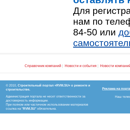
Для регистр
нам по телеф
84-50 или
до
самостоятел
Справочник компаний
|
Новости и события
|
Новости компани
© 2010,
Строительный портал «RVM.SU» о ремонте и
Реклама на порт
строительстве.
Администрация портала не несет ответственности за
Наш телеф
достоверность информации.
При полном или частичном использовании материалов
ссылка на "
RVM.SU
" обязательна.