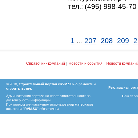
тел.: (495) 998-45-70
1
...
207
208
209
2
Справочник компаний
|
Новости и события
|
Новости компани
© 2010,
Строительный портал «RVM.SU» о ремонте и
Реклама на порт
строительстве.
Администрация портала не несет ответственности за
Наш телеф
достоверность информации.
При полном или частичном использовании материалов
ссылка на "
RVM.SU
" обязательна.