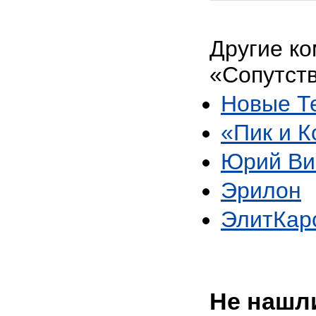
Другие ко
«Сопутст
Новые Т
«Пик и К
Юрий Ви
Эрилон
ЭлитКар
Не нашли