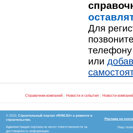
справоч
оставлят
Для реги
позвоните
телефону 
или
добав
самостоя
Справочник компаний
|
Новости и события
|
Новости компани
© 2010,
Строительный портал «RVM.SU» о ремонте и
Реклама на порт
строительстве.
Администрация портала не несет ответственности за
Наш телеф
достоверность информации.