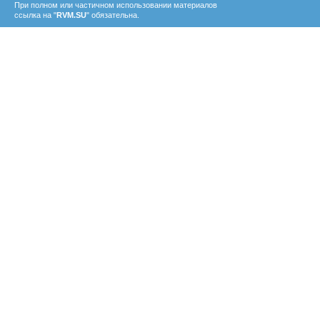
При полном или частичном использовании материалов
ссылка на "
RVM.SU
" обязательна.