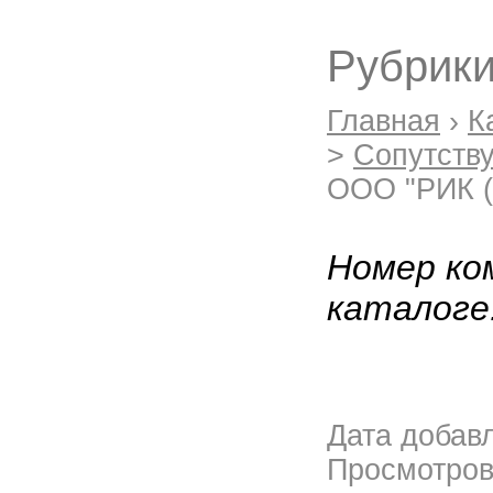
Рубрики
Главная
›
К
>
Сопутств
ООО "РИК (
Номер ко
каталоге
Дата добав
Просмотро