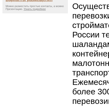
Осущест
Можно разместить простые контакты, а можно
Презентацию.
Узнать подробнее
перевозк
строймат
России т
шаландам
контейне
малотон
транспор
Ежемеся
более 300
перевози