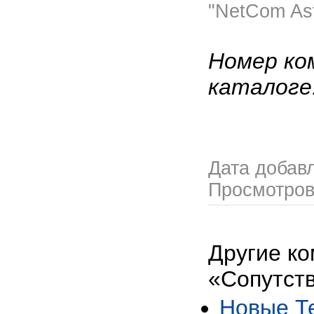
"NetCom As
Номер ко
каталоге
Дата добав
Просмотро
Другие ко
«Сопутст
Новые Т