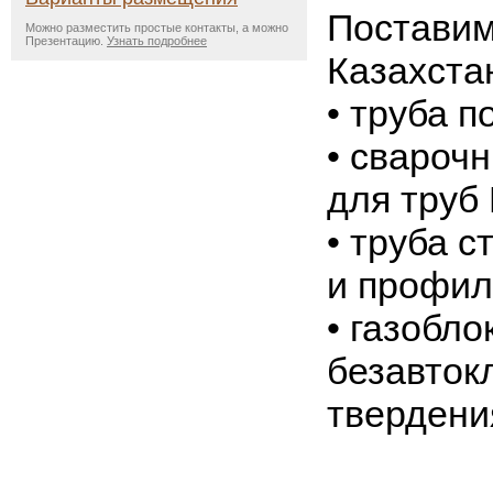
Поставим
Можно разместить простые контакты, а можно
Презентацию.
Узнать подробнее
Казахста
• труба 
• свароч
для труб
• труба с
и профил
• газобло
безавток
твердени