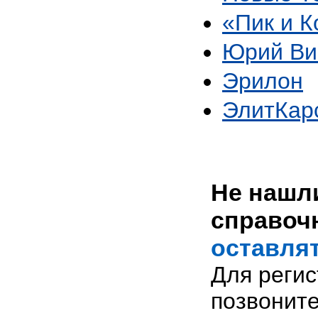
«Пик и К
Юрий Ви
Эрилон
ЭлитКар
Не нашли
справоч
оставлят
Для реги
позвоните