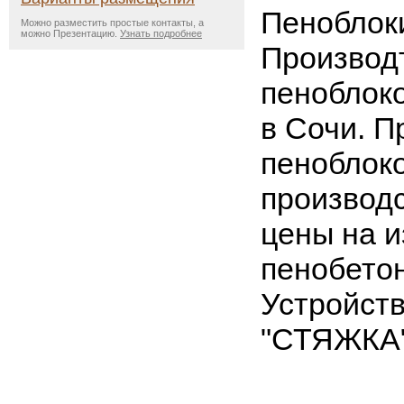
Пеноблоки
Можно разместить простые контакты, а
можно Презентацию.
Узнать подробнее
Производ
пеноблоко
в Сочи. 
пеноблок
производс
цены на и
пенобетон
Устройств
"СТЯЖКА"