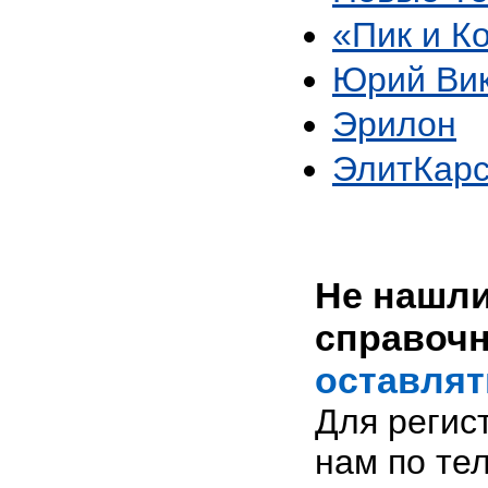
«Пик и К
Юрий Ви
Эрилон
ЭлитКар
Не нашли
справоч
оставлят
Для регис
нам по те