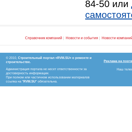
84-50 или
самостоят
Справочник компаний
|
Новости и события
|
Новости компани
© 2010,
Строительный портал «RVM.SU» о ремонте и
Реклама на порт
строительстве.
Администрация портала не несет ответственности за
Наш телеф
достоверность информации.
При полном или частичном использовании материалов
ссылка на "
RVM.SU
" обязательна.