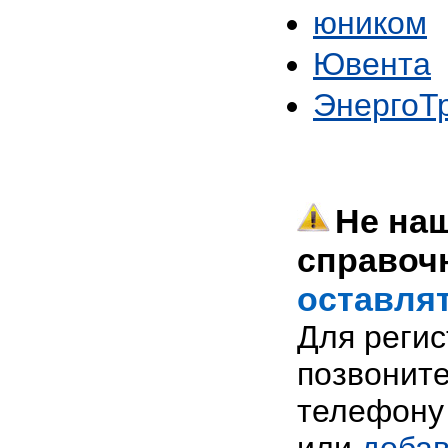
юником
Ювента
ЭнергоТ
Не наш
справоч
оставлят
Для реги
позвоните
телефону 