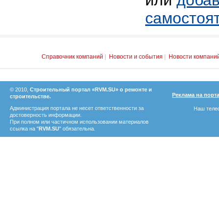
или
добав
самостоя
Справочник компаний
|
Новости и события
|
Новости компани
© 2010,
Строительный портал «RVM.SU» о ремонте и
Реклама на порт
строительстве.
Администрация портала не несет ответственности за
Наш телеф
достоверность информации.
При полном или частичном использовании материалов
ссылка на "
RVM.SU
" обязательна.