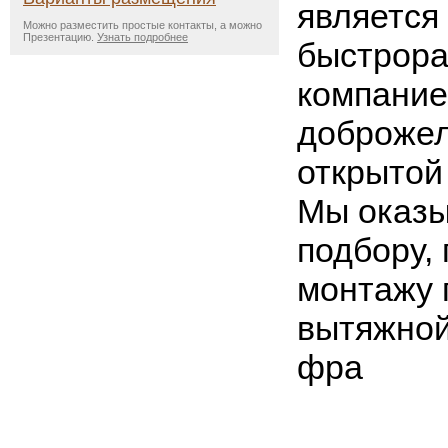
является
Можно разместить простые контакты, а можно
Презентацию.
Узнать подробнее
быстрор
компание
доброжел
открытой
Мы оказы
подбору,
монтажу 
вытяжной
фра