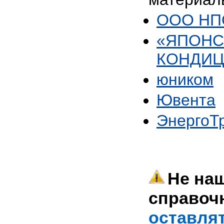
ООО НПО
«ЯПОНС
КОНДИ
юником
Ювента
ЭнергоТ
Не наш
справоч
оставлят