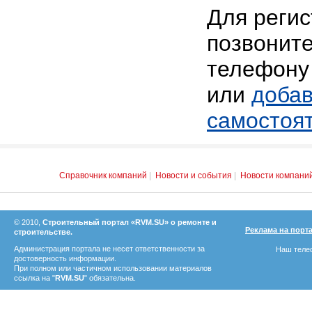
Для реги
позвоните
телефону 
или
добав
самостоя
Справочник компаний
|
Новости и события
|
Новости компани
© 2010,
Строительный портал «RVM.SU» о ремонте и
Реклама на порт
строительстве.
Администрация портала не несет ответственности за
Наш телеф
достоверность информации.
При полном или частичном использовании материалов
ссылка на "
RVM.SU
" обязательна.