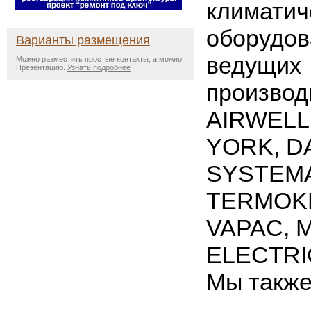
климатич
оборудов
Варианты размещения
ведущих
Можно разместить простые контакты, а можно
Презентацию.
Узнать подробнее
производ
AIRWELL
YORK, D
SYSTEMA
TERMOKE
VAPAC, 
ELECTRIC
Мы также