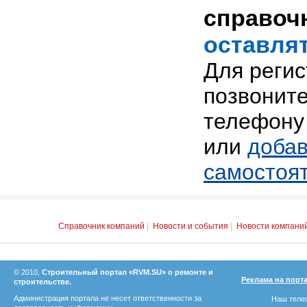
справоч
оставлят
Для реги
позвоните
телефону 
или
добав
самостоя
Справочник компаний
|
Новости и события
|
Новости компани
© 2010,
Строительный портал «RVM.SU» о ремонте и
Реклама на порт
строительстве.
Администрация портала не несет ответственности за
Наш телеф