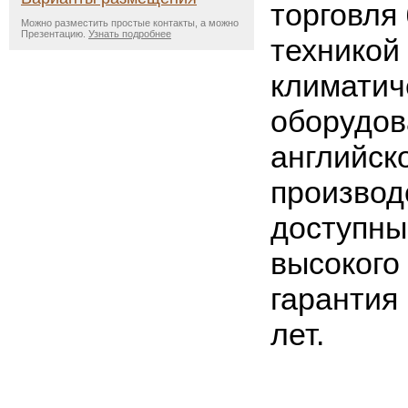
торговля
Можно разместить простые контакты, а можно
Презентацию.
Узнать подробнее
техникой
климатич
оборудо
английск
производ
доступны
высокого 
гарантия
лет.