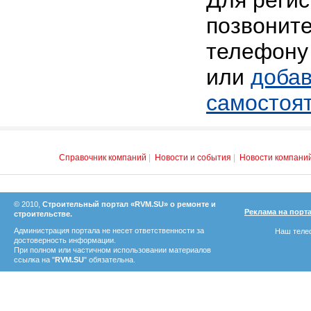
Для реги
позвоните
телефону 
или
добав
самостоя
Справочник компаний
|
Новости и события
|
Новости компани
© 2010,
Строительный портал «RVM.SU» о ремонте и
Реклама на порт
строительстве.
Администрация портала не несет ответственности за
Наш телеф
достоверность информации.
При полном или частичном использовании материалов
ссылка на "
RVM.SU
" обязательна.