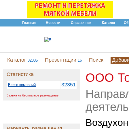
Главная
Новости
Справочник
Каталог
Об
Каталог
Презентации
Поиск
Добав
32335
16
ООО Т
Статистика
32351
Всего компаний
Направ
Заявка на бесплатное размещение
деятель
Воздухон
Варианты размещения