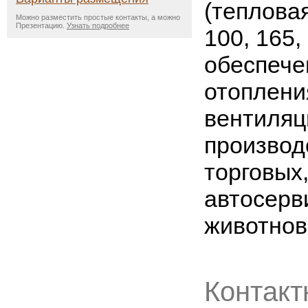
(теплова
Можно разместить простые контакты, а можно
Презентацию.
Узнать подробнее
100, 165,
обеспече
отоплени
вентиляц
производ
торговых,
автосерв
животнов
Контакт