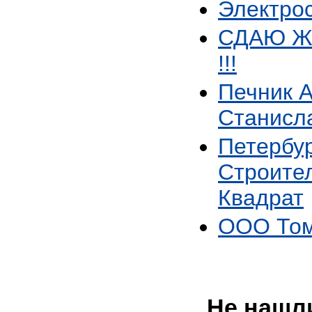
Электро
СДАЮ Ж
!!!
Печник 
Станисл
Петербур
Строите
Квадрат
ООО То
Не нашли