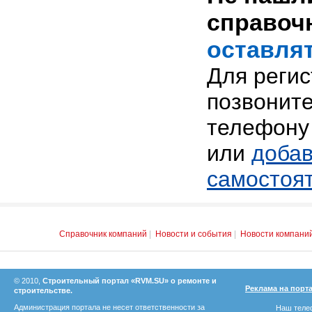
справоч
оставлят
Для реги
позвоните
телефону 
или
добав
самостоя
Справочник компаний
|
Новости и события
|
Новости компани
© 2010,
Строительный портал «RVM.SU» о ремонте и
Реклама на порт
строительстве.
Администрация портала не несет ответственности за
Наш телеф