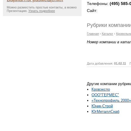
Телефоны:
(495) 585-
Можно разместить простые контакты, а можно
Сайт:
Презентацию.
Узнать подробнее
Рубрики компании
Главная
›
Каталог
›
Кровельн
Номер компании в ката
Дата добавления:
01.02.11
Пр
Другие компании рубрик
Кровэкспо
ООО"ГЕРМЕС"
«Технопрофиль 2000»
Юник-Строй
ЮгМеталлСнаб