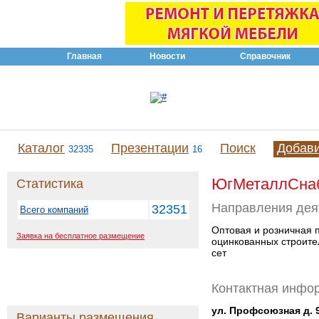
Главная
Новости
Справочник
Каталог
Презентации
Поиск
Добав
32335
16
ЮгМеталлСна
Статистика
Направления дея
32351
Всего компаний
Оптовая и розничная 
Заявка на бесплатное размещение
оцинкованных строите
сет
Контактная инфо
ул. Профсоюзная д. 
Варианты размещения