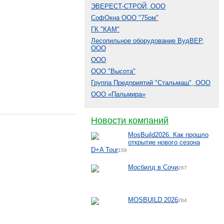
ЭВЕРЕСТ-СТРОЙ, ООО
СофОкна ООО "75ом"
ГК "КАМ"
Лесопильное оборудование ВудВЕР,
ООО
ООО
ООО "Высота"
Группа Предприятий "Стальмаш", ООО
ООО «Пальмира»
Новости компаний
MosBuild2026. Как прошло
открытие нового сезона
D+A Tour
156
Мосбилд в Сочи
267
MOSBUILD 2026
264