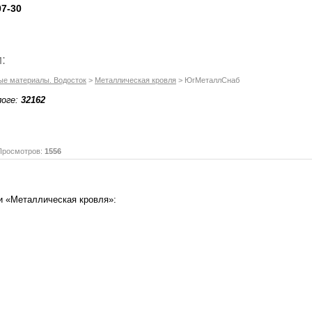
07-30
:
ые материалы. Водосток
>
Металлическая кровля
> ЮгМеталлСнаб
логе:
32162
осмотров:
1556
и «Металлическая кровля»: