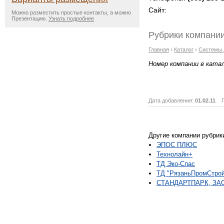
Сайт:
Можно разместить простые контакты, а можно
Презентацию.
Узнать подробнее
Рубрики компании
Главная
›
Каталог
›
Системы 
Номер компании в ката
Дата добавления:
01.02.11
Пр
Другие компании рубрик
ЭПОС ПЛЮС
Технолайн+
ТД Эко-Спас
ТД "РязаньПромСтро
СТАНДАРТПАРК, ЗА