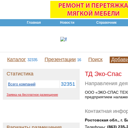
Главная
Новости
Справочник
Каталог
Презентации
Поиск
Добав
32335
16
ТД Эко-Спас
Статистика
Направления дея
32351
Всего компаний
ООО «ЭКО-СПАС ТЕХНО»
Заявка на бесплатное размещение
предприятием налажен
Контактная инфо
Ростовская обл., г. 
Варианты размещения
Телефоны:
(863) 235-