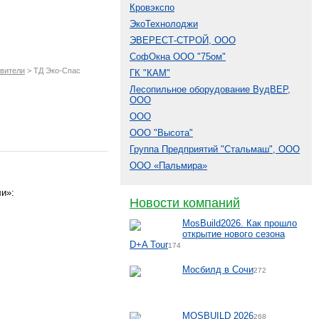
Кровэкспо
ЭкоТехнолоджи
ЭВЕРЕСТ-СТРОЙ, ООО
СофОкна ООО "75ом"
овители
> ТД Эко-Спас
ГК "КАМ"
Лесопильное оборудование ВудВЕР,
ООО
ООО
ООО "Высота"
Группа Предприятий "Стальмаш", ООО
ООО «Пальмира»
и»:
Новости компаний
MosBuild2026. Как прошло
открытие нового сезона
D+A Tour
174
Мосбилд в Сочи
272
MOSBUILD 2026
268