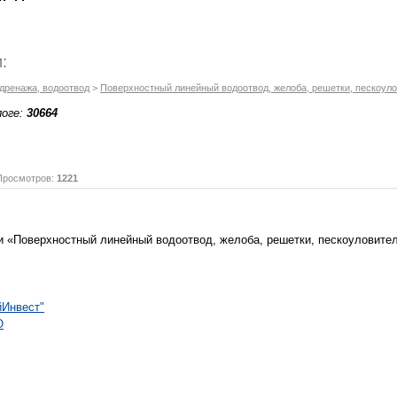
:
дренажа, водоотвод
>
Поверхностный линейный водоотвод, желоба, решетки, пескоул
логе:
30664
осмотров:
1221
и «Поверхностный линейный водоотвод, желоба, решетки, пескоуловител
йИнвест"
О