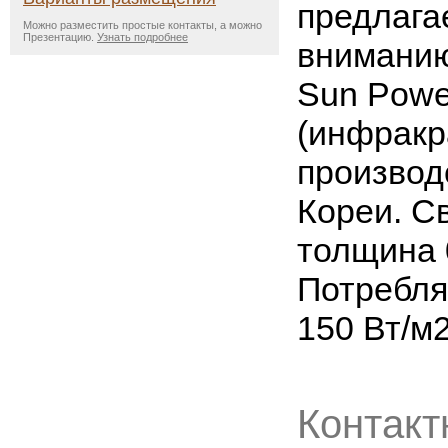
предлага
Можно разместить простые контакты, а можно
Презентацию.
Узнать подробнее
вниманию
Sun Powe
(инфракр
произво
Кореи. С
толщина 
Потребл
150 Вт/м
Контакт