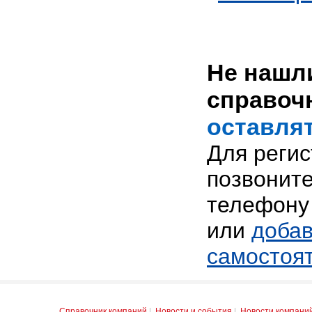
Не нашли
справоч
оставлят
Для реги
позвоните
телефону 
или
добав
самостоя
Справочник компаний
|
Новости и события
|
Новости компани