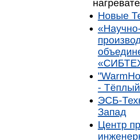
нагревате
Новые Т
«Научно
произво
объедин
«СИБТ
"WarmHo
- Тёплый
ЭСБ-Тех
Запад
Центр п
инженер