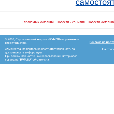
самостоя
Справочник компаний
|
Новости и события
|
Новости компани
© 2010,
Строительный портал «RVM.SU» о ремонте и
Реклама на порт
строительстве.
Администрация портала не несет ответственности за
Наш телеф
достоверность информации.
При полном или частичном использовании материалов
ссылка на "
RVM.SU
" обязательна.