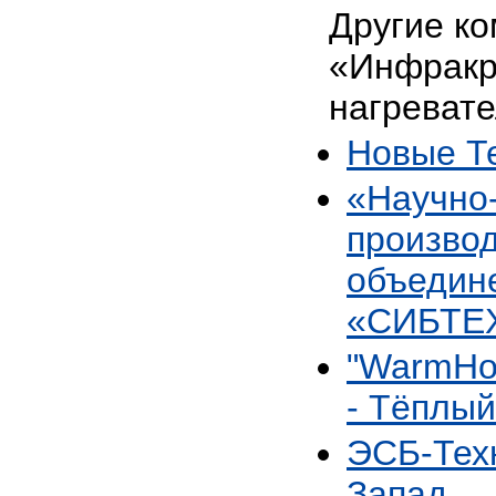
Другие ко
«Инфрак
нагревате
Новые Т
«Научно
произво
объедин
«СИБТ
"WarmHo
- Тёплый
ЭСБ-Тех
Запад