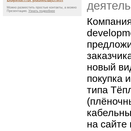
деятель
Можно разместить простые контакты, а можно
Презентацию.
Узнать подробнее
Компани
developm
предложи
заказчик
новый вид
покупка 
типа Тёп
(плёночн
кабельны
на сайте 