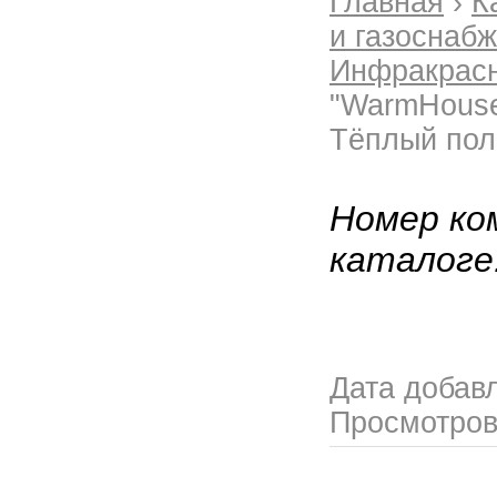
Главная
›
К
и газоснаб
Инфракрасн
"WarmHouse
Тёплый пол
Номер ко
каталоге
Дата добав
Просмотро