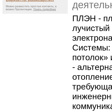
деятель
Можно разместить простые контакты, а
можно Презентацию.
Узнать подробнее
ПЛЭН - п
лучистый
электрона
Системы:
потолок» 
- альтерн
отопление
требующая
инженерн
коммуник