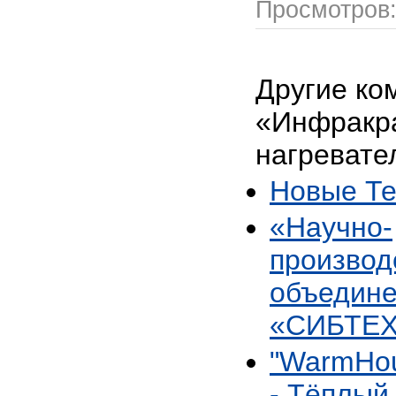
Просмотров
Другие ко
«Инфракр
нагревате
Новые Те
«Научно-
производ
объедин
«СИБТЕ
"WarmHou
- Тёплый