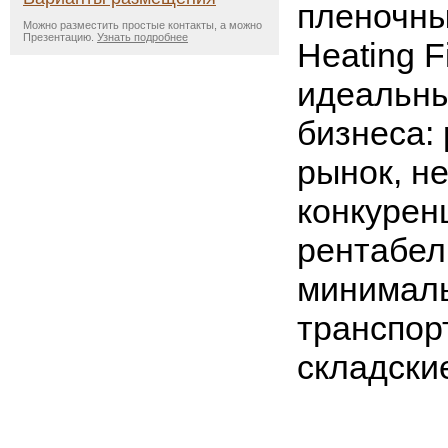
пленочны
Можно разместить простые контакты, а можно
Презентацию.
Узнать подробнее
Heating F
идеальны
бизнеса:
рынок, н
конкурен
рентабел
минимал
транспор
складски