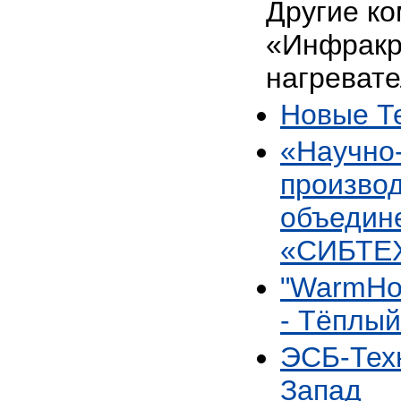
Другие ко
«Инфрак
нагревате
Новые Т
«Научно
произво
объедин
«СИБТ
"WarmHo
- Тёплый
ЭСБ-Тех
Запад