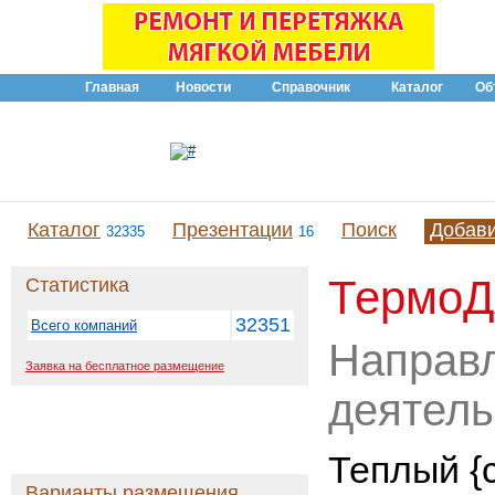
Главная
Новости
Справочник
Каталог
Об
Каталог
Презентации
Поиск
Добав
32335
16
ТермоД
Статистика
32351
Всего компаний
Направ
Заявка на бесплатное размещение
деятель
Теплый {
Варианты размещения