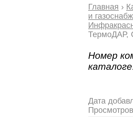
Главная
›
К
и газоснаб
Инфракрасн
ТермоДАР,
Номер ко
каталоге
Дата добав
Просмотро