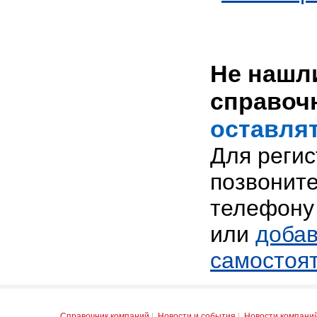
Не нашли
справоч
оставлят
Для реги
позвоните
телефону 
или
добав
самостоя
Справочник компаний
|
Новости и события
|
Новости компани