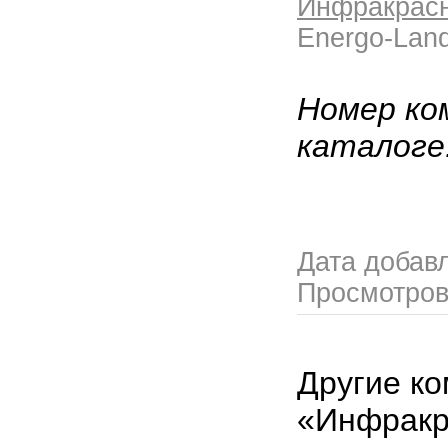
Инфракрасн
Energo-Lan
Номер ко
каталоге
Дата добав
Просмотро
Другие ко
«Инфрак