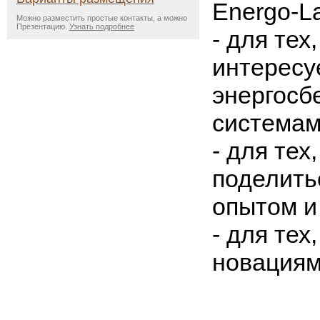
Energo-La
Можно разместить простые контакты, а можно
Презентацию.
Узнать подробнее
- для тех,
интересу
энергос
системам
- для тех,
поделить
опытом и
- для тех
новация