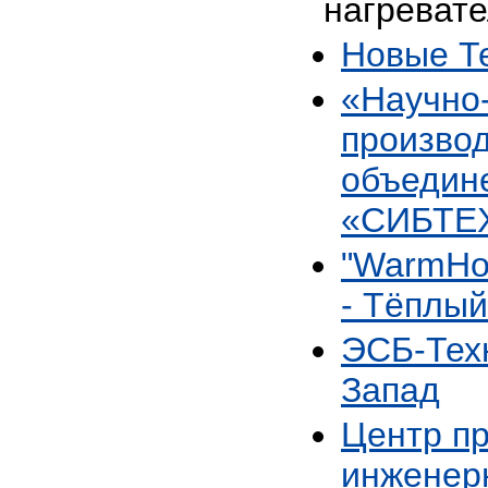
нагревате
Новые Т
«Научно
произво
объедин
«СИБТ
"WarmHo
- Тёплый
ЭСБ-Тех
Запад
Центр п
инженер