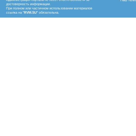
Наш телеф
достоверность информации.
При полном или частичном использовании материалов
ссылка на "
RVM.SU
" обязательна.