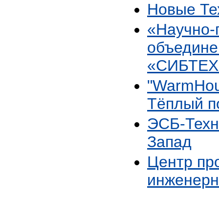
Новые Те
«Научно-
объедине
«СИБТЕ
"WarmHou
Тёплый п
ЭСБ-Техн
Запад
Центр пр
инженерн