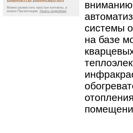
вниманию
Можно разместить простые контакты, а
можно Презентацию.
Узнать подробнее
автомати
системы о
на базе м
кварцевы
теплоэлек
инфракра
обогреват
отопления
помещени