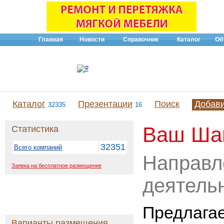
Главная
Новости
Справочник
Каталог
Об
Каталог
Презентации
Поиск
Добав
32335
16
Ваш Ша
Статистика
32351
Всего компаний
Направл
Заявка на бесплатное размещение
деятель
Предлага
Варианты размещения