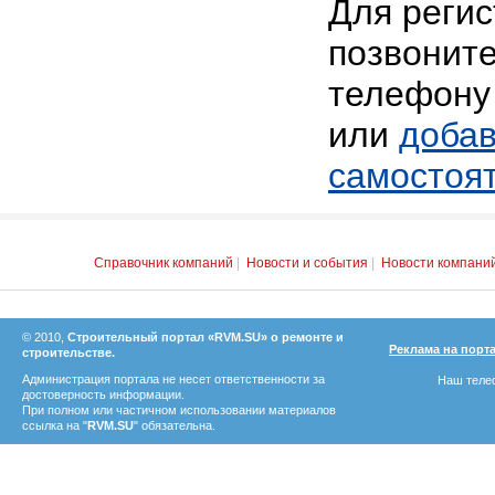
Для реги
позвоните
телефону 
или
добав
самостоя
Справочник компаний
|
Новости и события
|
Новости компани
© 2010,
Строительный портал «RVM.SU» о ремонте и
Реклама на порт
строительстве.
Администрация портала не несет ответственности за
Наш телеф
достоверность информации.
При полном или частичном использовании материалов
ссылка на "
RVM.SU
" обязательна.