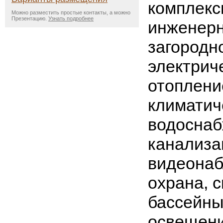
комплекс
Можно разместить простые контакты, а можно
Презентацию.
Узнать подробнее
инженерн
загородн
электрич
отоплени
климатич
водоснаб
канализа
видеонаб
охрана, 
бассейны
освещени