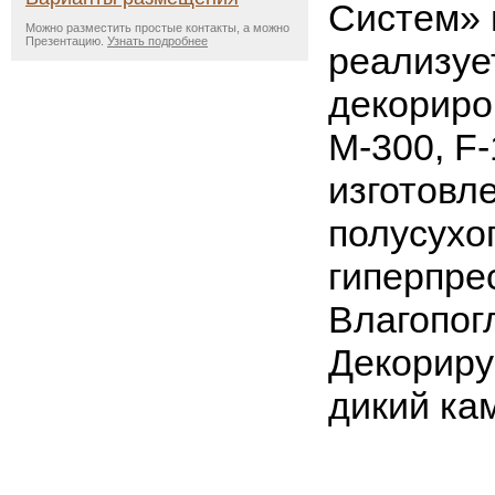
Систем» 
Можно разместить простые контакты, а можно
Презентацию.
Узнать подробнее
реализуе
декориро
М-300, F-
изготовл
полусухо
гиперпре
Влагопог
Декориру
дикий ка