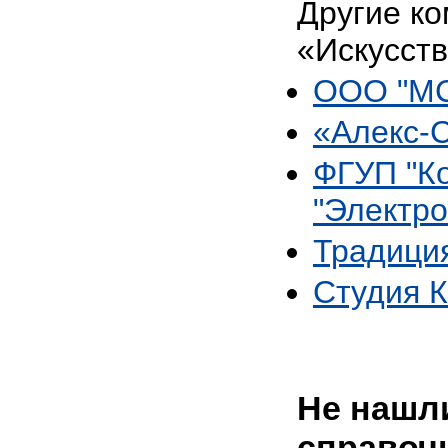
Другие ко
«Искусст
ООО "МС
«Алекс-
ФГУП "К
"Электр
Традици
Студия 
Не нашли
справоч