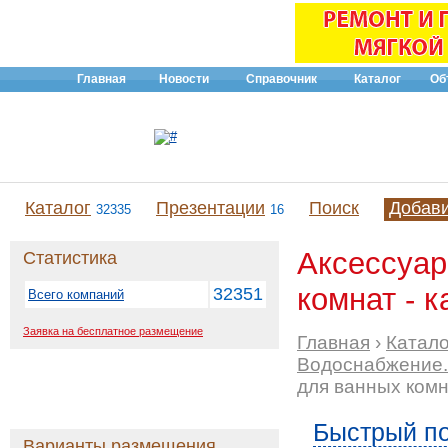
Главная
Новости
Справочник
Каталог
Об
Каталог
Презентации
Поиск
Добав
32335
16
Аксессуар
Статистика
комнат - к
32351
Всего компаний
Заявка на бесплатное размещение
Главная
›
Катало
Водоснабжение.
для ванных ком
Быстрый по
Варианты размещения