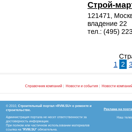
Строй-мар
121471, Москв
владение 22
тел.: (495) 22
Стр
1
2
Справочник компаний
|
Новости и события
|
Новости компани
© 2010,
Строительный портал «RVM.SU» о ремонте и
Реклама на порт
строительстве.
Администрация портала не несет ответственности за
Наш телеф
достоверность информации.
При полном или частичном использовании материалов
ссылка на "
RVM.SU
" обязательна.