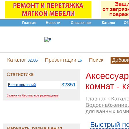
Главная
Новости
Справочник
Каталог
Об
Каталог
Презентации
Поиск
Добав
32335
16
Аксессуар
Статистика
комнат - к
32351
Всего компаний
Заявка на бесплатное размещение
Главная
›
Катало
Водоснабжение.
для ванных ком
Быстрый по
Варианты размещения