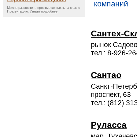
компаний
Можно разместить простые контакты, а можно
Презентацию.
Узнать подробнее
Сантех-Ск
рынок Садово
тел.: 8-926-2
Сантао
Санкт-Петерб
проспект, 63
тел.: (812) 31
Руласса
мар. Тухачевс