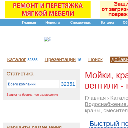
Главная
Новости
Справочник
Каталог
Об
Каталог
Презентации
Поиск
Добав
32335
16
Мойки, кр
Статистика
вентили - 
32351
Всего компаний
Заявка на бесплатное размещение
Главная
›
Катало
Водоснабжение.
краны, смесител
Быстрый по
Варианты размещения