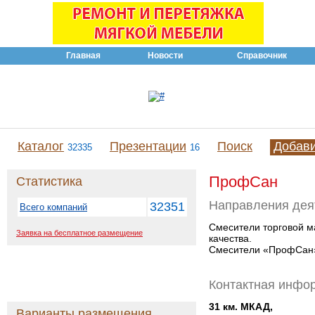
Главная
Новости
Справочник
Каталог
Презентации
Поиск
Добав
32335
16
ПрофCан
Статистика
Направления дея
32351
Всего компаний
Смесители торговой м
Заявка на бесплатное размещение
качества.
Смесители «ПрофСан» 
Контактная инфо
31 км. МКАД,
Варианты размещения