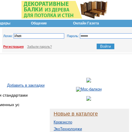
ндеры
Общение
Онлайн Газета
Логин:
Пароль:
Регистрация
Забыли пароль?
Добавить в закладки
и стандартами
менных ус
Новые в каталоге
Кровэкспо
ЭкоТехнолоджи