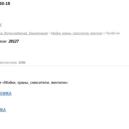
60-18
:
ка. Водоснабжение. Канализация
>
Мойки, краны, смесители, вентили
> ПрофCан
логе:
28127
осмотров:
1046
и «Мойки, краны, смесители, вентили»:
ХНИКА
ИКА