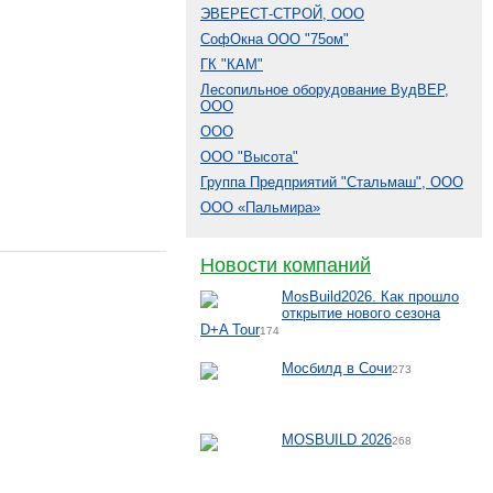
ЭВЕРЕСТ-СТРОЙ, ООО
СофОкна ООО "75ом"
ГК "КАМ"
Лесопильное оборудование ВудВЕР,
ООО
ООО
ООО "Высота"
Группа Предприятий "Стальмаш", ООО
ООО «Пальмира»
Новости компаний
MosBuild2026. Как прошло
открытие нового сезона
D+A Tour
174
Мосбилд в Сочи
273
MOSBUILD 2026
268