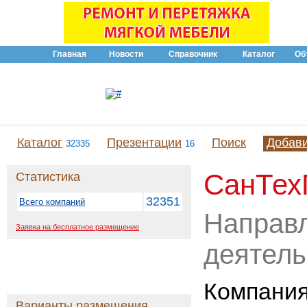
Главная
Новости
Справочник
Каталог
Об
Каталог
Презентации
Поиск
Добав
32335
16
СанТех
Статистика
32351
Всего компаний
Направ
Заявка на бесплатное размещение
деятель
Компани
Варианты размещения