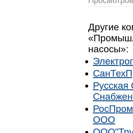
Просмотро
Другие ко
«Промыш
насосы»:
Электро
СанТехП
Русская
Снабжен
РосПром
ООО
ООО"Тру