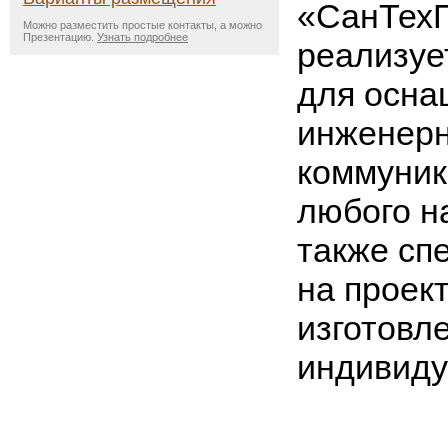
«СанТехП
Можно разместить простые контакты, а можно
Презентацию.
Узнать подробнее
реализуе
для осна
инженер
коммуник
любого н
также сп
на проек
изготовл
индивид