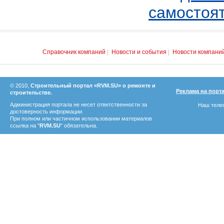
самостоя
Справочник компаний
|
Новости и события
|
Новости компани
© 2010,
Строительный портал «RVM.SU» о ремонте и
Реклама на порт
строительстве.
Администрация портала не несет ответственности за
Наш телеф
достоверность информации.
При полном или частичном использовании материалов
ссылка на "
RVM.SU
" обязательна.