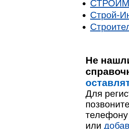
СТРОЙМ
Строй-И
Строите
Не нашли
справоч
оставлят
Для реги
позвоните
телефону 
или
добав