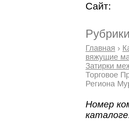
Сайт:
Рубрики
Главная
›
К
вяжущие ма
Затирки ме
Торговое П
Региона Му
Номер ко
каталоге