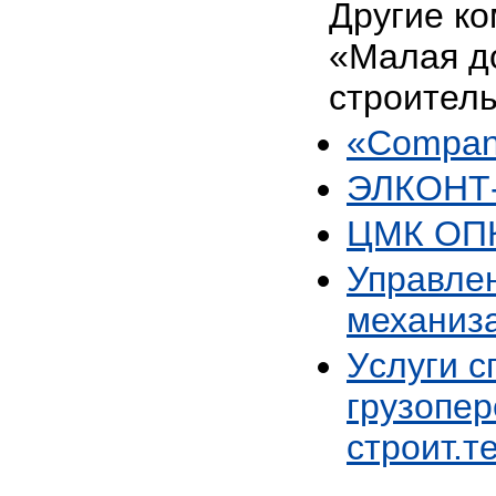
Другие ко
«Малая д
строитель
«Company
ЭЛКОНТ-
ЦМК ОП
Управле
механиз
Уcлуги с
грузопер
строит.т