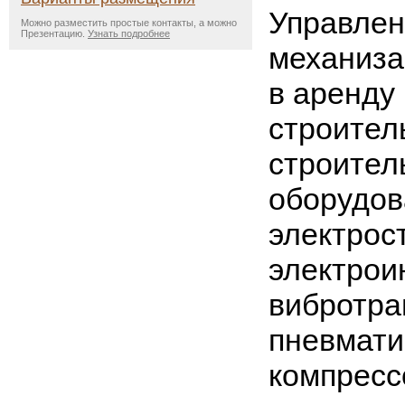
Управлен
Можно разместить простые контакты, а можно
Презентацию.
Узнать подробнее
механиза
в аренду 
строител
строител
оборудов
электрос
электрои
вибротра
пневмати
компресс