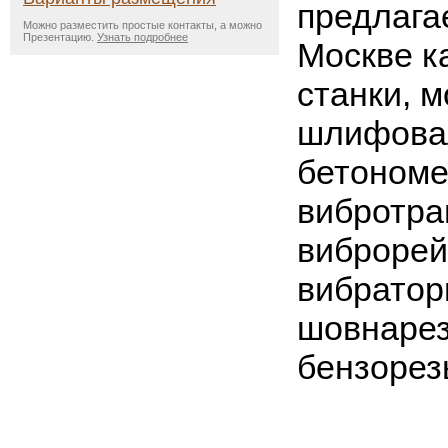
предлагае
Можно разместить простые контакты, а можно
Презентацию.
Узнать подробнее
Москве к
станки, 
шлифова
бетономе
вибротра
виброрей
вибраторы
шовнарез
бензорез