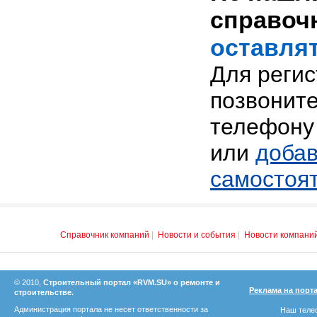
справоч
оставлят
Для реги
позвоните
телефону 
или
добав
самостоя
Справочник компаний
|
Новости и события
|
Новости компани
© 2010,
Строительный портал «RVM.SU» о ремонте и
Реклама на порт
строительстве.
Администрация портала не несет ответственности за
Наш телеф