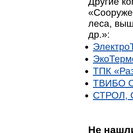
Другие ко
«Сооруже
леса, выш
др.»:
Электро
ЭкоТерм
ТПК «Раз
ТВИБО 
СТРОЛ,
Не нашли