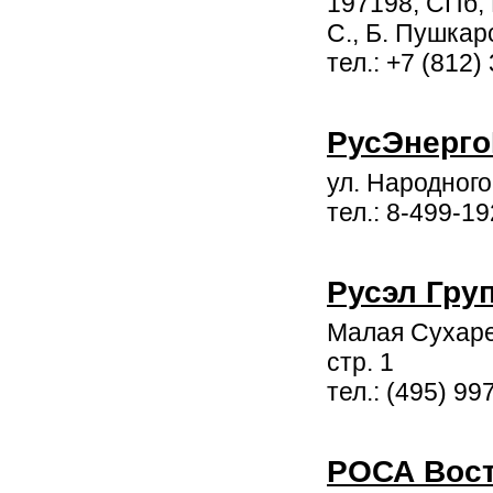
197198, СПб, 
С., Б. Пушкар
тел.: +7 (812
РусЭнерго
ул. Народного
тел.: 8-499-1
Русэл Гру
Малая Сухаре
стр. 1
тел.: (495) 99
РОСА Вос