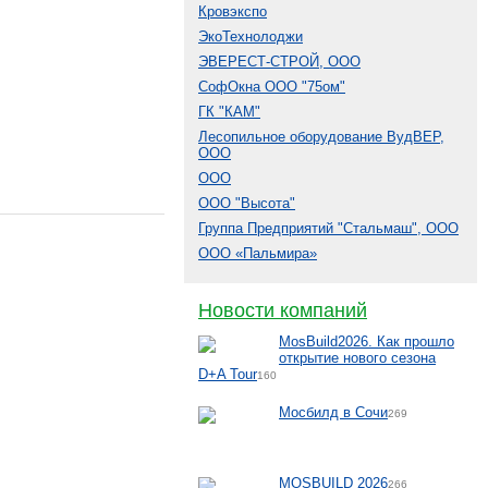
Кровэкспо
ЭкоТехнолоджи
ЭВЕРЕСТ-СТРОЙ, ООО
СофОкна ООО "75ом"
ГК "КАМ"
Лесопильное оборудование ВудВЕР,
ООО
ООО
ООО "Высота"
Группа Предприятий "Стальмаш", ООО
ООО «Пальмира»
Новости компаний
MosBuild2026. Как прошло
открытие нового сезона
D+A Tour
160
Мосбилд в Сочи
269
MOSBUILD 2026
266