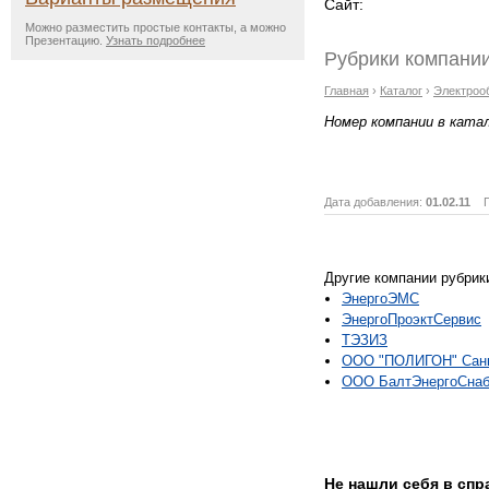
Сайт:
Можно разместить простые контакты, а можно
Презентацию.
Узнать подробнее
Рубрики компании
Главная
›
Каталог
›
Электроо
Номер компании в ката
Дата добавления:
01.02.11
Пр
Другие компании рубрик
ЭнергоЭМС
ЭнергоПроэктСервис
ТЭЗИЗ
ООО "ПОЛИГОН" Санк
ООО БалтЭнергоСна
Не нашли себя в сп