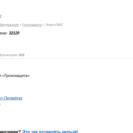
:
борудование
>
Грозозащита
> ЭнергоЭМС
логе:
32120
осмотров:
835
и «Грозозащита»:
т-Петербург
б
равочнике?
Это так оставлять нельзя!