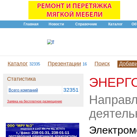
Главная
Новости
Справочник
Каталог
Об
Каталог
Презентации
Поиск
Добав
32335
16
ЭНЕРГ
Статистика
32351
Всего компаний
Направ
Заявка на бесплатное размещение
деятель
Электром