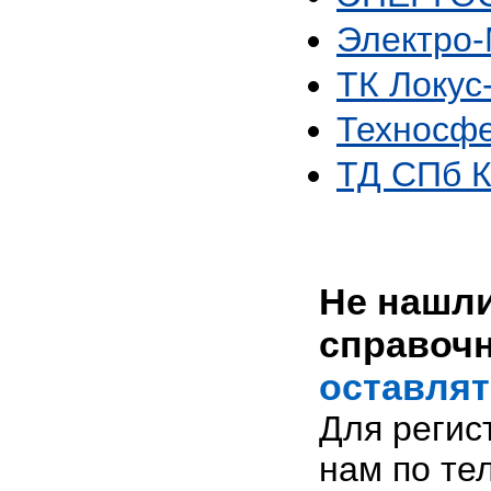
Электро-
ТК Локу
Техносф
ТД СПб 
Не нашли
справоч
оставлят
Для регис
нам по те