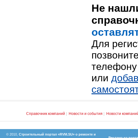
Не нашли
справоч
оставлят
Для реги
позвоните
телефону 
или
добав
самостоя
Справочник компаний
|
Новости и события
|
Новости компани
© 2010,
Строительный портал «RVM.SU» о ремонте и
Реклама на порт