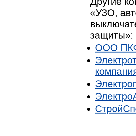
Другие ко
«УЗО, ав
выключате
защиты»:
ООО ПКФ
Электро
компани
Электро
Электро
СтройСп