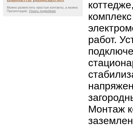
коттедже
Можно разместить простые контакты, а можно
Презентацию.
Узнать подробнее
комплекс
электро
работ. Ус
подключ
стациона
стабилиз
напряжен
загородн
Монтаж к
заземлен