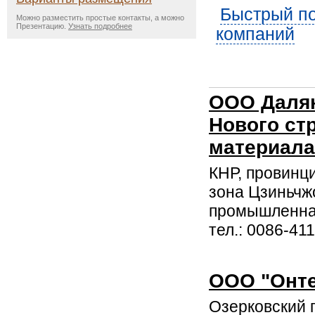
Быстрый по
Можно разместить простые контакты, а можно
Презентацию.
Узнать подробнее
компаний
ООО Далян
Нового ст
материала
КНР, провинци
зона Цзиньчжо
промышленна
тел.: 0086-41
ООО "Онт
Озерковский п