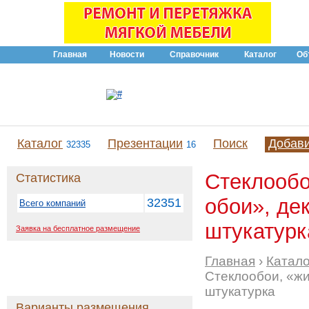
Главная
Новости
Справочник
Каталог
Об
Каталог
Презентации
Поиск
Добав
32335
16
Стеклообо
Статистика
обои», де
32351
Всего компаний
штукатурка
Заявка на бесплатное размещение
Главная
›
Катало
Стеклообои, «жи
штукатурка
Варианты размещения