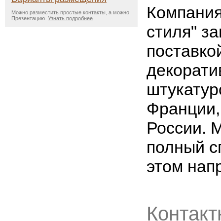
Компания
Можно разместить простые контакты, а можно
Презентацию.
Узнать подробнее
стиля" з
поставко
декорати
штукатур
Франции,
России. 
полный сп
этом нап
Контакт