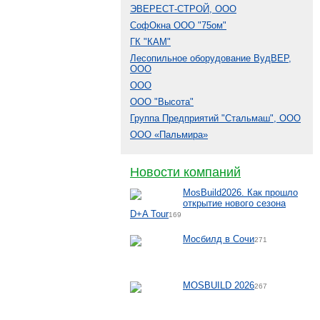
ЭВЕРЕСТ-СТРОЙ, ООО
СофОкна ООО "75ом"
ГК "КАМ"
Лесопильное оборудование ВудВЕР,
ООО
ООО
ООО "Высота"
Группа Предприятий "Стальмаш", ООО
ООО «Пальмира»
Новости компаний
MosBuild2026. Как прошло
открытие нового сезона
D+A Tour
169
Мосбилд в Сочи
271
MOSBUILD 2026
267