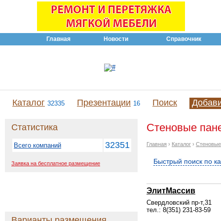
Главная
Новости
Справочник
Каталог
Презентации
Поиск
Добав
32335
16
Стеновые пане
Статистика
32351
Главная
›
Каталог
›
Стеновые
Всего компаний
Быстрый поиск по к
Заявка на бесплатное размещение
ЭлитМассив
Свердловский пр-т,31
тел.: 8(351) 231-83-59
Варианты размещения