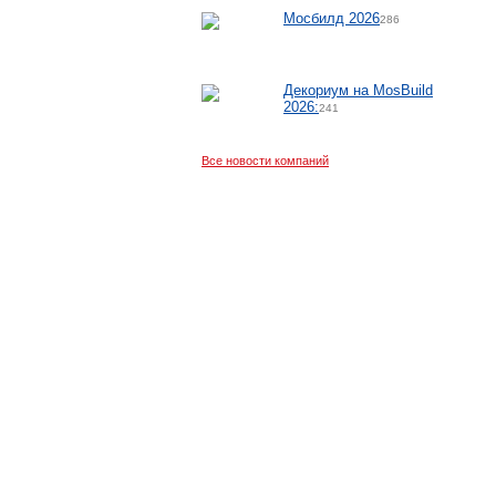
Мосбилд 2026
286
Декориум на MosBuild
2026:
241
Все новости компаний