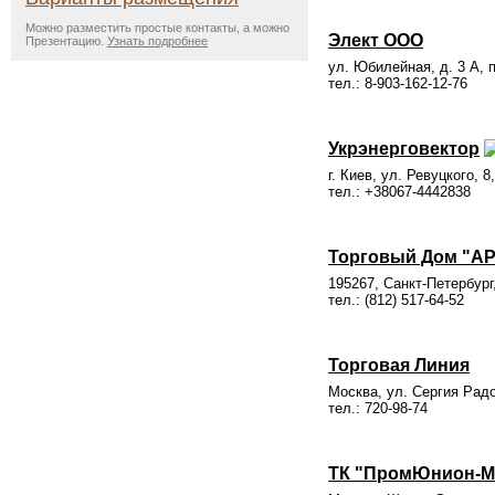
Можно разместить простые контакты, а можно
Элект ООО
Презентацию.
Узнать подробнее
ул. Юбилейная, д. 3 А, 
тел.: 8-903-162-12-76
Укрэнерговектор
г. Киев, ул. Ревуцкого, 8
тел.: +38067-4442838
Торговый Дом "АР
195267, Санкт-Петербург,
тел.: (812) 517-64-52
Торговая Линия
Москва, ул. Сергия Радо
тел.: 720-98-74
ТК "ПромЮнион-М