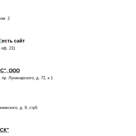
пом. 2
, оф. 211
С", ООО
 пр. Луначарского, д. 72, к 1
нежского, д. 9, стр5
СК"