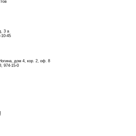
стов
. 3 а
6-10-45
Ногина, дом 4, кор. 2, оф. 8
8, 974-15-0
М