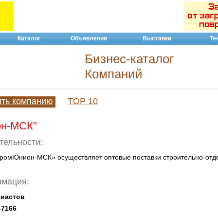
Каталог
Объявления
Выставки
Те
Бизнес-каталог
Компаний
ить компанию
TOP 10
он-МСК"
тельности:
ромЮнион-МСК» осуществляет оптовые поставки строительно-отд
рмация:
зиастов
-7166