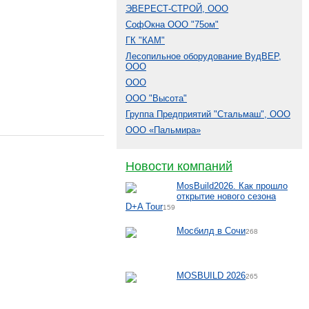
ЭВЕРЕСТ-СТРОЙ, ООО
СофОкна ООО "75ом"
ГК "КАМ"
Лесопильное оборудование ВудВЕР,
ООО
ООО
ООО "Высота"
Группа Предприятий "Стальмаш", ООО
ООО «Пальмира»
Новости компаний
MosBuild2026. Как прошло
открытие нового сезона
D+A Tour
159
Мосбилд в Сочи
268
MOSBUILD 2026
265