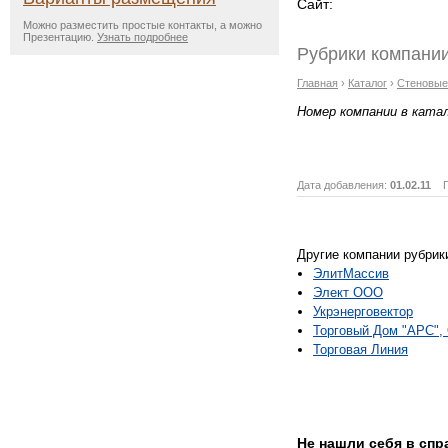
Сайт:
Можно разместить простые контакты, а можно
Презентацию.
Узнать подробнее
Рубрики компании
Главная
›
Каталог
›
Стеновые
Номер компании в ката
Дата добавления:
01.02.11
Пр
Другие компании рубрик
ЭлитМассив
Элект ООО
Укрэнерговектор
Торговый Дом "АРС"
Торговая Линия
Не нашли себя в сп