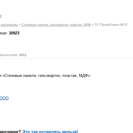
:
 материалы
>
Стеновые панели: гипсокартон, пластик, МДФ
> ТК "ПромЮнион-МСК"
логе:
30923
осмотров:
1012
и «Стеновые панели: гипсокартон, пластик, МДФ»:
, ООО
равочнике?
Это так оставлять нельзя!