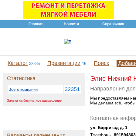
Главная
Новости
Справочник
Каталог
Презентации
Поиск
Добав
32335
16
Элис Нижний 
Статистика
Направления дея
32351
Всего компаний
Мы предоставляем наш
Заявка на бесплатное размещение
Мы делаем всё, чтобы
Контактная инфо
ул. Баррикад д. 1
Варианты размещения
Телефоны:
891594863