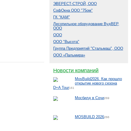
ЭВЕРЕСТ-СТРОЙ, ООО
СофОкна ООО "75ом"
ГК "КАМ"
Лесопильное оборудование ВудВЕР,
ООО
ООО
ООО "Высота"
Группа Предприятий "Стальмаш", ООО
ООО «Пальмира»
Новости компаний
MosBuild2026. Как прошло
открытие нового сезона
D+A Tour
161
Мосбилд в Сочи
269
MOSBUILD 2026
266