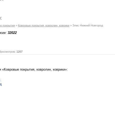
:
е покрытия
>
Ковровые покрытия, ковролин, коврики
> Элис Нижний Новгород
логе:
32022
осмотров:
1207
и «Ковровые покрытия, ковролин, коврики»:
»
д