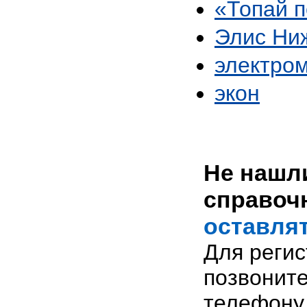
«Топай 
Элис Ни
электро
экон
Не нашли
справоч
оставлят
Для реги
позвоните
телефону 