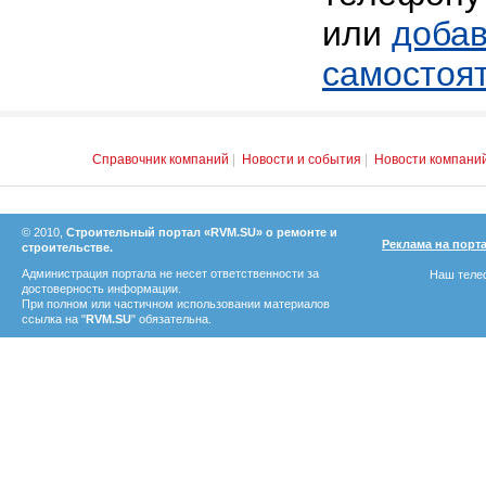
или
добав
самостоя
Справочник компаний
|
Новости и события
|
Новости компани
© 2010,
Строительный портал «RVM.SU» о ремонте и
Реклама на порт
строительстве.
Администрация портала не несет ответственности за
Наш телеф
достоверность информации.
При полном или частичном использовании материалов
ссылка на "
RVM.SU
" обязательна.