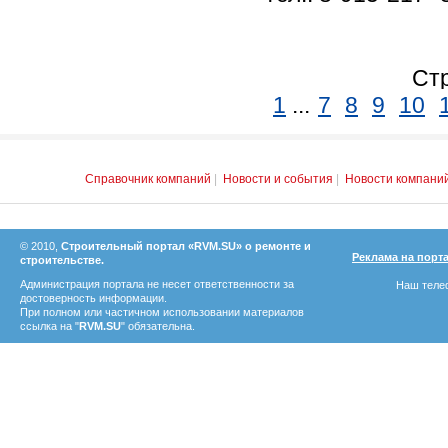
Стр
1
...
7
8
9
10
Справочник компаний
|
Новости и события
|
Новости компани
© 2010,
Строительный портал «RVM.SU» о ремонте и
Реклама на порт
строительстве.
Администрация портала не несет ответственности за
Наш телеф
достоверность информации.
При полном или частичном использовании материалов
ссылка на "
RVM.SU
" обязательна.