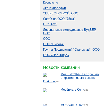
Кровэкспо
ЭкоТехнолоджи
ЭВЕРЕСТ-СТРОЙ, ООО
СофОкна ООО "75ом"
ГК "КАМ"
Лесопильное оборудование ВудВЕР,
ООО
ООО
ООО "Высота"
Группа Предприятий "Стальмаш", ООО
ООО «Пальмира»
Новости компаний
MosBuild2026. Как прошло
открытие нового сезона
D+A Tour
160
Мосбилд в Сочи
269
MOSBUILD 2026
266