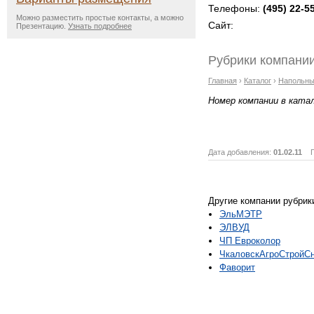
Телефоны:
(495) 22-5
Можно разместить простые контакты, а можно
Сайт:
Презентацию.
Узнать подробнее
Рубрики компании
Главная
›
Каталог
›
Напольны
Номер компании в ката
Дата добавления:
01.02.11
Пр
Другие компании рубрик
ЭльМЭТР
ЭЛВУД
ЧП Евроколор
ЧкаловскАгроСтройС
Фаворит