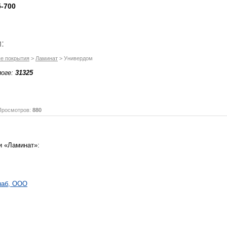
5-700
:
е покрытия
>
Ламинат
> Универдом
логе:
31325
осмотров:
880
и «Ламинат»:
наб, ООО