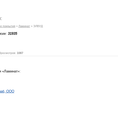
:
е покрытия
>
Ламинат
> ЭЛВУД
логе:
31935
осмотров:
1087
и «Ламинат»:
наб, ООО