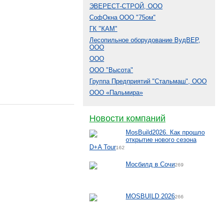
ЭВЕРЕСТ-СТРОЙ, ООО
СофОкна ООО "75ом"
ГК "КАМ"
Лесопильное оборудование ВудВЕР,
ООО
ООО
ООО "Высота"
Группа Предприятий "Стальмаш", ООО
ООО «Пальмира»
Новости компаний
MosBuild2026. Как прошло
открытие нового сезона
D+A Tour
162
Мосбилд в Сочи
269
MOSBUILD 2026
266