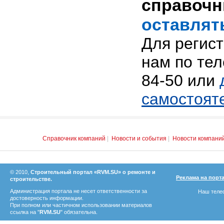
справоч
оставлят
Для регис
нам по тел
84-50 или
самостоят
Справочник компаний
|
Новости и события
|
Новости компани
© 2010,
Строительный портал «RVM.SU» о ремонте и
Реклама на порт
строительстве.
Администрация портала не несет ответственности за
Наш телеф
достоверность информации.
При полном или частичном использовании материалов
ссылка на "
RVM.SU
" обязательна.