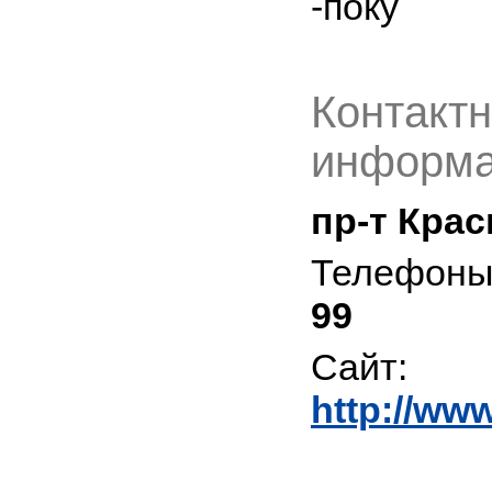
-поку
Контакт
информа
пр-т Кра
Телефоны
99
Сайт:
http://ww