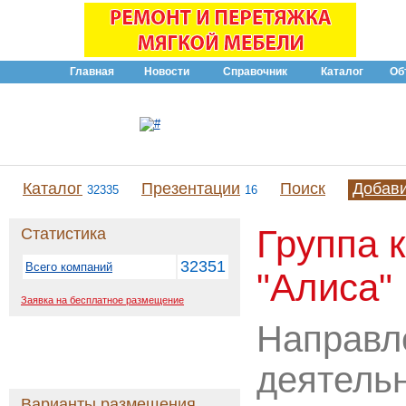
Главная
Новости
Справочник
Каталог
Об
Каталог
Презентации
Поиск
Добав
32335
16
Группа 
Статистика
32351
Всего компаний
"Алиса"
Заявка на бесплатное размещение
Направл
деятельн
Варианты размещения