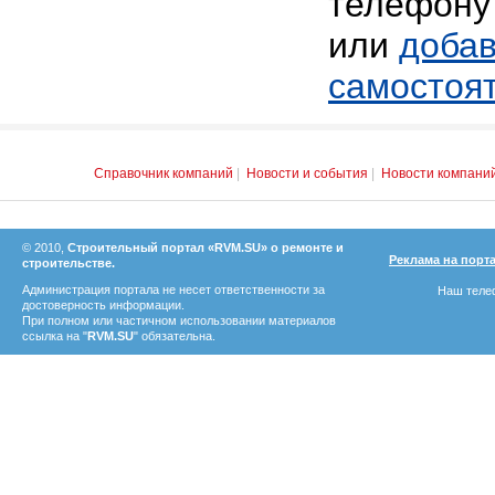
телефону 
или
добав
самостоя
Справочник компаний
|
Новости и события
|
Новости компани
© 2010,
Строительный портал «RVM.SU» о ремонте и
Реклама на порт
строительстве.
Администрация портала не несет ответственности за
Наш телеф
достоверность информации.
При полном или частичном использовании материалов
ссылка на "
RVM.SU
" обязательна.