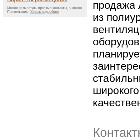
продажа 
Можно разместить простые контакты, а можно
Презентацию.
Узнать подробнее
из полиу
вентиляц
оборудова
планируе
заинтере
стабильн
широкого
качестве
Контакт