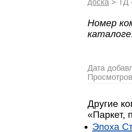
доска
> ТД
Номер ко
каталоге
Дата добав
Просмотро
Другие ко
«Паркет, 
Эпоха С