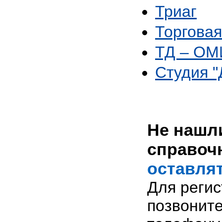
Триаг
Торгова
ТД – О
Студия 
Не нашли
справоч
оставлят
Для реги
позвоните