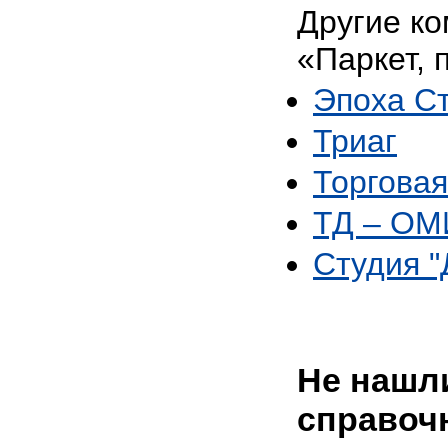
Другие ко
«Паркет, 
Эпоха С
Триаг
Торгова
ТД – О
Студия 
Не нашли
справоч