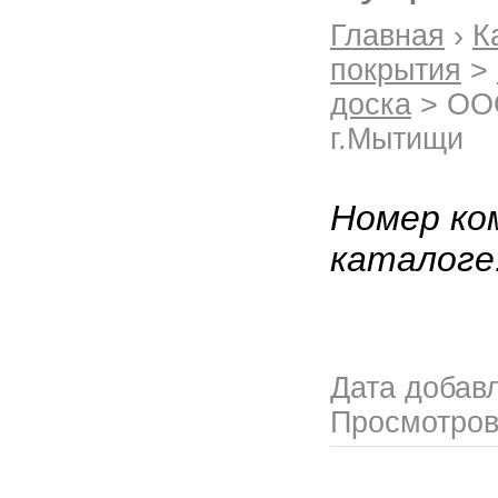
Главная
›
К
покрытия
>
доска
> ООО
г.Мытищи
Номер ко
каталоге
Дата добав
Просмотро