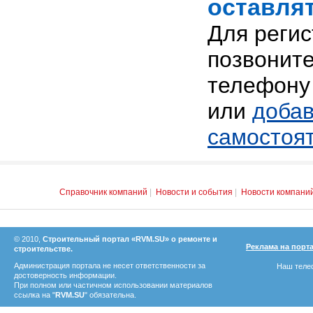
оставлят
Для реги
позвоните
телефону 
или
добав
самостоя
Справочник компаний
|
Новости и события
|
Новости компани
© 2010,
Строительный портал «RVM.SU» о ремонте и
Реклама на порт
строительстве.
Администрация портала не несет ответственности за
Наш телеф
достоверность информации.
При полном или частичном использовании материалов
ссылка на "
RVM.SU
" обязательна.