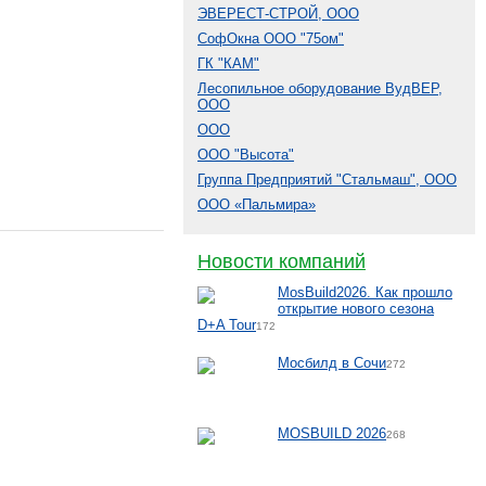
ЭВЕРЕСТ-СТРОЙ, ООО
СофОкна ООО "75ом"
ГК "КАМ"
Лесопильное оборудование ВудВЕР,
ООО
ООО
ООО "Высота"
Группа Предприятий "Стальмаш", ООО
ООО «Пальмира»
Новости компаний
MosBuild2026. Как прошло
открытие нового сезона
D+A Tour
172
Мосбилд в Сочи
272
MOSBUILD 2026
268