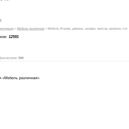
:
 интерьер
>
Мебель различная
> Мебель Италии, диваны, шкафы, кресла, кровати, сте
логе:
12591
осмотров:
590
и «Мебель различная»: