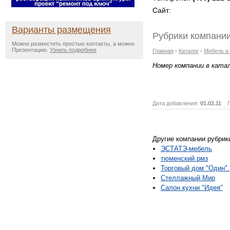
Сайт:
Варианты размещения
Рубрики компании
Можно разместить простые контакты, а можно
Презентацию.
Узнать подробнее
Главная
›
Каталог
›
Мебель и
Номер компании в ката
Дата добавления:
01.02.11
Пр
Другие компании рубрик
ЭСТАТЭ-мебель
тюменский рмз
Торговый дом "Один".
Стеллажный Мир
Салон кухни "Идея"